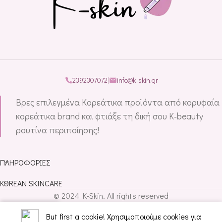
2392307072
|
info@k-skin.gr
Βρες επιλεγμένα Κορεάτικα προϊόντα από κορυφαία
κορεάτικα brand και φτιάξε τη δική σου K-beauty
ρουτίνα περιποίησης!
ΠΛΗΡΟΦΟΡΊΕΣ
KOREAN SKINCARE
© 2024 K-Skin. All rights reserved
But first a cookie!
Χρησιμοποιούμε cookies για
αταστημα
Λιστα αγαπημενων
Καλαθι
Λογαριασμος