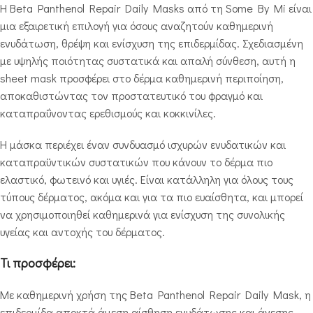
Η Beta Panthenol Repair Daily Masks από τη Some By Mi είναι
μια εξαιρετική επιλογή για όσους αναζητούν καθημερινή
ενυδάτωση, θρέψη και ενίσχυση της επιδερμίδας. Σχεδιασμένη
με υψηλής ποιότητας συστατικά και απαλή σύνθεση, αυτή η
sheet mask προσφέρει στο δέρμα καθημερινή περιποίηση,
αποκαθιστώντας τον προστατευτικό του φραγμό και
καταπραΰνοντας ερεθισμούς και κοκκινίλες.
Η μάσκα περιέχει έναν συνδυασμό ισχυρών ενυδατικών και
καταπραϋντικών συστατικών που κάνουν το δέρμα πιο
ελαστικό, φωτεινό και υγιές. Είναι κατάλληλη για όλους τους
τύπους δέρματος, ακόμα και για τα πιο ευαίσθητα, και μπορεί
να χρησιμοποιηθεί καθημερινά για ενίσχυση της συνολικής
υγείας και αντοχής του δέρματος.
Τι προσφέρει:
Με καθημερινή χρήση της Beta Panthenol Repair Daily Mask, η
επιδερμίδα αποκτά άμεση αίσθηση ενυδάτωσης και άνεσης,