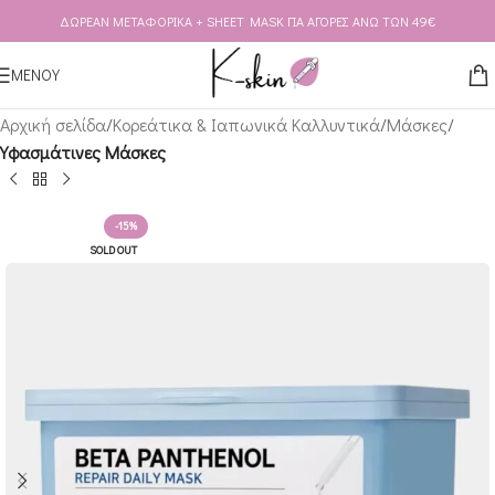
ΔΩΡΕΑΝ ΜΕΤΑΦΟΡΙΚΑ + SHEET MASK ΓΙΑ ΑΓΟΡΕΣ ΑΝΩ ΤΩΝ 49€
Skip to navigation
Skip to main content
ΜΕΝΟΥ
Αρχική σελίδα
Κορεάτικα & Ιαπωνικά Καλλυντικά
Μάσκες
Υφασμάτινες Μάσκες
-15%
SOLD OUT