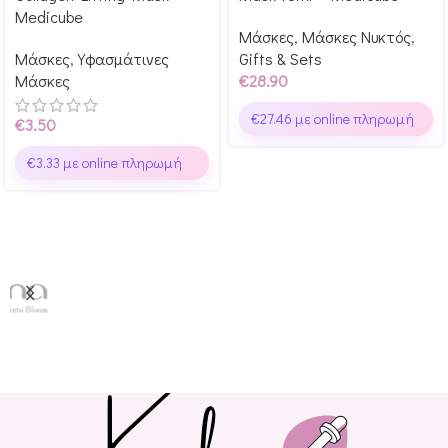
Glow Points!
Medicube
Glow Points!
Μάσκες
,
Μάσκες Νυκτός
,
Μάσκες
,
Υφασμάτινες
Gifts & Sets
Μάσκες
€
28.90
€
27.46
με online πληρωμή
€
3.50
€
3.33
με online πληρωμή