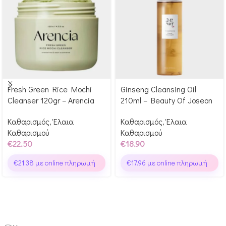
Fresh Green Rice Mochi
Ginseng Cleansing Oil
Αγόρασε & κέρδισε 225
Αγόρασε & κέρδισε 189
Cleanser 120gr – Arencia
210ml – Beauty Of Joseon
Glow Points!
Glow Points!
Καθαρισμός
,
Έλαια
Καθαρισμός
,
Έλαια
Καθαρισμού
Καθαρισμού
€
22.50
€
18.90
€
21.38
με online πληρωμή
€
17.96
με online πληρωμή