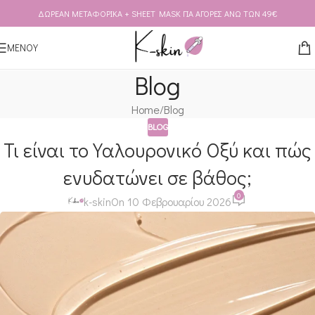
ΔΩΡΕΑΝ ΜΕΤΑΦΟΡΙΚΑ + SHEET MASK ΓΙΑ ΑΓΟΡΕΣ ΑΝΩ ΤΩΝ 49€
Skip to navigation
Skip to main content
ΜΕΝΟΥ
Blog
Home
Blog
BLOG
Τι είναι το Υαλουρονικό Οξύ και πώς
ενυδατώνει σε βάθος;
0
k-skin
On 10 Φεβρουαρίου 2026