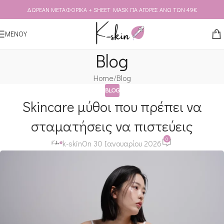
ΔΩΡΕΑΝ ΜΕΤΑΦΟΡΙΚΑ + SHEET MASK ΓΙΑ ΑΓΟΡΕΣ ΑΝΩ ΤΩΝ 49€
Skip to navigation
Skip to main content
ΜΕΝΟΥ
Blog
Home
Blog
BLOG
Skincare μύθοι που πρέπει να
σταματήσεις να πιστεύεις
0
k-skin
On 30 Ιανουαρίου 2026