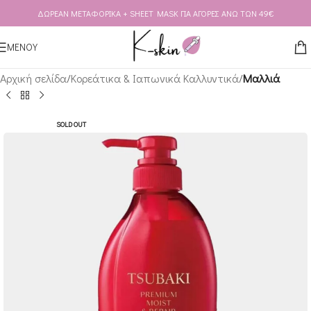
ΔΩΡΕΑΝ ΜΕΤΑΦΟΡΙΚΑ + SHEET MASK ΓΙΑ ΑΓΟΡΕΣ ΑΝΩ ΤΩΝ 49€
Skip to navigation
Skip to main content
ΜΕΝΟΥ
Αρχική σελίδα
Κορεάτικα & Ιαπωνικά Καλλυντικά
Μαλλιά
SOLD OUT