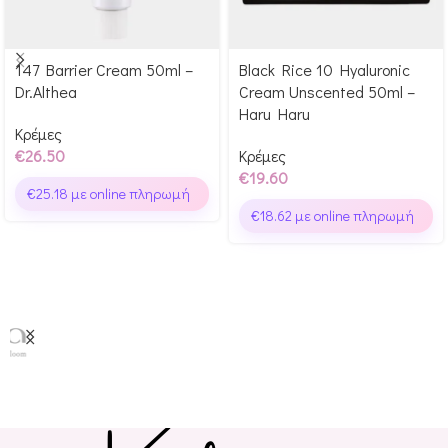
147 Barrier Cream 50ml –
Black Rice 10 Hyaluronic
Αγόρασε & κέρδισε 265
Αγόρασε & κέρδισε 196
Dr.Althea
Cream Unscented 50ml –
Glow Points!
Glow Points!
Haru Haru
Κρέμες
€
26.50
Κρέμες
€
19.60
€
25.18
με online πληρωμή
€
18.62
με online πληρωμή