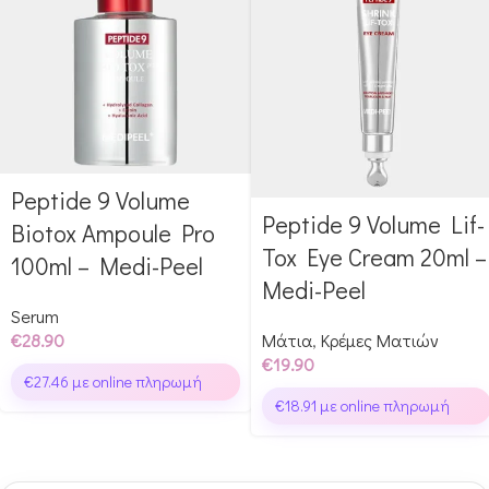
Peptide 9 Volume
Αγόρασε & κέρδισε 289
Peptide 9 Volume Lif-
Αγόρασε & κέρδισε 199
Glow Points!
Biotox Ampoule Pro
Glow Points!
Tox Eye Cream 20ml –
100ml – Medi-Peel
Medi-Peel
Serum
€
28.90
Μάτια
,
Κρέμες Ματιών
€
19.90
€
27.46
με online πληρωμή
€
18.91
με online πληρωμή