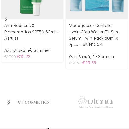
Anti-Redness &
Madagascar Centella
Αγόρασε & κέρδισε 179
Αγόρασε & κέρδισε 345
Pigmentation SPF50 30ml –
Hyalu-Cica Water-Fit Sun
Glow Points!
Glow Points!
Altruist
Serum Twin Pack 50ml x
2pcs – SKIN1004
Αντηλιακά
,
🐚 Summer
€
15.22
Αντηλιακά
,
🐚 Summer
€
17.90
€
29.33
€
34.50