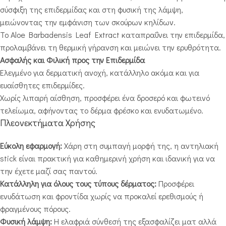
σύσφιξη της επιδερμίδας και στη φυσική της λάμψη,
μειώνοντας την εμφάνιση των σκούρων κηλίδων.
Το Aloe Barbadensis Leaf Extract καταπραΰνει την επιδερμίδα,
προλαμβάνει τη θερμική γήρανση και μειώνει την ερυθρότητα.
Ασφαλής και Φιλική προς την Επιδερμίδα
Ελεγμένο για δερματική ανοχή, κατάλληλο ακόμα και για
ευαίσθητες επιδερμίδες.
Χωρίς λιπαρή αίσθηση, προσφέρει ένα δροσερό και φωτεινό
τελείωμα, αφήνοντας το δέρμα φρέσκο και ενυδατωμένο.
Πλεονεκτήματα Χρήσης
Εύκολη εφαρμογή:
Χάρη στη συμπαγή μορφή της, η αντηλιακή
stick είναι πρακτική για καθημερινή χρήση και ιδανική για να
την έχετε μαζί σας παντού.
Κατάλληλη για όλους τους τύπους δέρματος:
Προσφέρει
ενυδάτωση και φροντίδα χωρίς να προκαλεί ερεθισμούς ή
φραγμένους πόρους.
Φυσική λάμψη:
Η ελαφριά σύνθεσή της εξασφαλίζει ματ αλλά