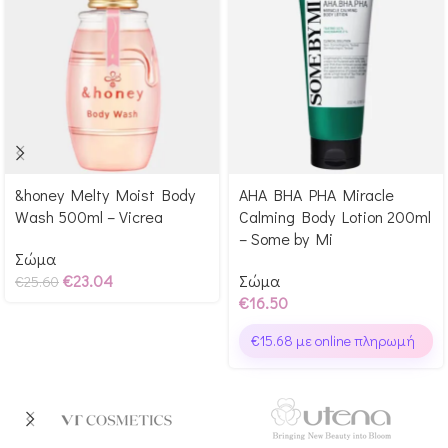
&honey Melty Moist Body
AHA BHA PHA Miracle
Αγόρασε & κέρδισε 256
Αγόρασε & κέρδισε 165
Wash 500ml – Vicrea
Calming Body Lotion 200ml
Glow Points!
Glow Points!
– Some by Mi
Σώμα
€
23.04
Σώμα
€
25.60
€
16.50
€
15.68
με online πληρωμή