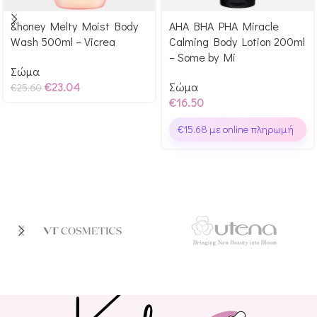
&honey Melty Moist Body
AHA BHA PHA Miracle
Αγόρασε & κέρδισε 256
Αγόρασε & κέρδισε 165
Wash 500ml – Vicrea
Calming Body Lotion 200ml
Glow Points!
Glow Points!
– Some by Mi
Σώμα
€
23.04
Σώμα
€
25.60
€
16.50
€
15.68
με online πληρωμή