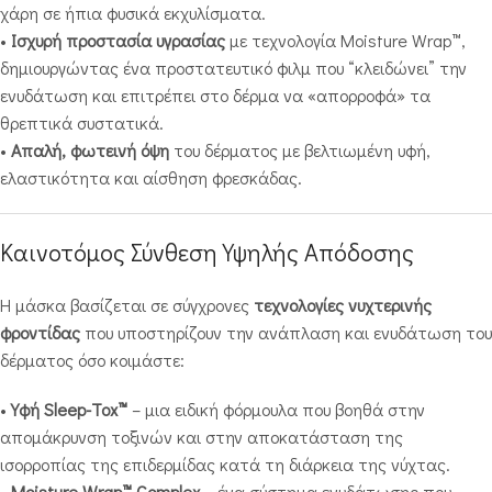
χάρη σε ήπια φυσικά εκχυλίσματα.
•
Ισχυρή προστασία υγρασίας
με τεχνολογία Moisture Wrap™,
δημιουργώντας ένα προστατευτικό φιλμ που “κλειδώνει” την
ενυδάτωση και επιτρέπει στο δέρμα να «απορροφά» τα
θρεπτικά συστατικά.
•
Απαλή, φωτεινή όψη
του δέρματος με βελτιωμένη υφή,
ελαστικότητα και αίσθηση φρεσκάδας.
Καινοτόμος Σύνθεση Υψηλής Απόδοσης
Η μάσκα βασίζεται σε σύγχρονες
τεχνολογίες νυχτερινής
φροντίδας
που υποστηρίζουν την ανάπλαση και ενυδάτωση του
δέρματος όσο κοιμάστε:
•
Υφή Sleep-Tox™
– μια ειδική φόρμουλα που βοηθά στην
απομάκρυνση τοξινών και στην αποκατάσταση της
ισορροπίας της επιδερμίδας κατά τη διάρκεια της νύχτας.
•
Moisture Wrap™ Complex
– ένα σύστημα ενυδάτωσης που