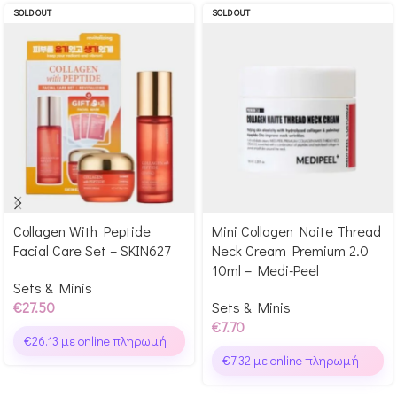
SOLD OUT
SOLD OUT
Collagen With Peptide
Mini Collagen Naite Thread
Αγόρασε & κέρδισε 275
Αγόρασε & κέρδισε 77
Facial Care Set – SKIN627
Neck Cream Premium 2.0
Glow Points!
Glow Points!
10ml – Medi-Peel
Sets & Minis
€
27.50
Sets & Minis
€
7.70
€
26.13
με online πληρωμή
€
7.32
με online πληρωμή