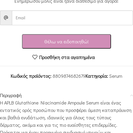
Ενημερώσου μόλις είναι ξανά διαθέσιμο για αγορά!
Θέλω να ειδοποιηθώ!
Προσθήκη στα αγαπημένα
Κωδικός προϊόντος:
8809874682679
Κατηγορία:
Serum
Περιγραφή
Η APLB Glutathione Niacinamide Ampoule Serum είναι ένας
εντατικός ορός προσώπου που προσφέρει άμεση καταπράυνση
και βαθιά ενυδάτωση, ιδανικός για όλους τους τύπους
δέρματος, ακόμα και για τις πιο ευαίσθητες επιδερμίδες.
Πρόκειται για έναν προηγμένο συνδυασμό ισχυρών και