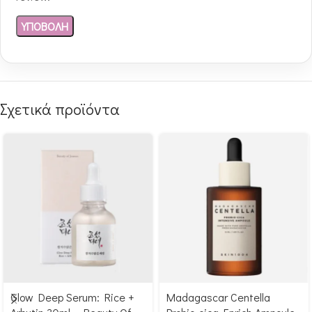
Σχετικά προϊόντα
Glow Deep Serum: Rice +
Madagascar Centella
Αγόρασε & κέρδισε 169
Αγόρασε & κέρδισε 253