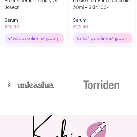
Arbutin 30ml – Beauty Of
Probio-cica Enrich Ampoule
Glow Points!
Glow Points!
Joseon
50ml – SKIN1004
Serum
Serum
€
16.90
€
25.30
€
16.06
με online πληρωμή
€
24.04
με online πληρωμή