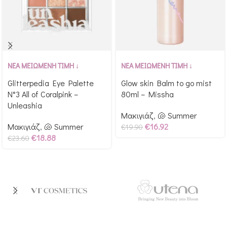
Αγόρασε & κέρδισε 236
Αγόρασε & κέρδισε 199
ΝΕΑ ΜΕΙΩΜΕΝΗ ΤΙΜΗ ↓
ΝΕΑ ΜΕΙΩΜΕΝΗ ΤΙΜΗ ↓
Glow Points!
Glow Points!
Glitterpedia Eye Palette
Glow skin Balm to go mist
N°3 All of Coralpink –
80ml – Missha
Unleashia
Μακιγιάζ
,
🐚 Summer
Μακιγιάζ
,
🐚 Summer
€
16.92
€
19.90
€
18.88
€
23.60