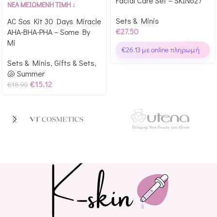
Facial Care Set – SKIN627
Αγόρασε & κέρδισε 189
Glow Points!
ΝΕΑ ΜΕΙΩΜΕΝΗ ΤΙΜΗ ↓
Glow Points!
Sets & Minis
AC Sos Kit 30 Days Miracle
€
27.50
AHA-BHA-PHA – Some By
Mi
€
26.13
με online πληρωμή
Sets & Minis
,
Gifts & Sets
,
🐚 Summer
€
15.12
€
18.90