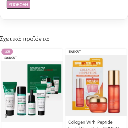
Σχετικά προϊόντα
-20%
SOLD OUT
SOLD OUT
Collagen With Peptide
Αγόρασε & κέρδισε 275