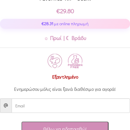
€
29.80
€
28.31
με online πληρωμή
☼ Πρωί | ☾ Βράδυ
Εξαντλημένο
Ενημερώσου μόλις είναι ξανά διαθέσιμο για αγορά!
Θέλω να ειδοποιηθώ!