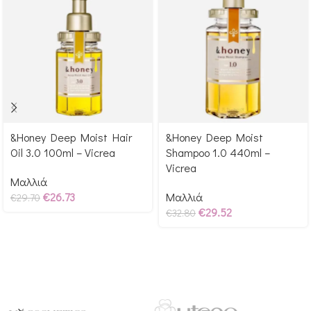
&Honey Deep Moist Hair
&Honey Deep Moist
Αγόρασε & κέρδισε 297
Αγόρασε & κέρδισε 328
Oil 3.0 100ml – Vicrea
Shampoo 1.0 440ml –
Glow Points!
Glow Points!
Vicrea
Μαλλιά
€
26.73
Μαλλιά
€
29.70
€
29.52
€
32.80