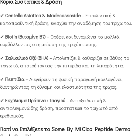
Κύρια Συστατικά & Δράση
✔
Centella Asiatica & Madecassoside
– Επουλωτική &
καταπραϋντική δράση, ενισχύει την αναδόμηση του τριχωτού.
✔
Biotin (Βιταμίνη Β7)
– Θρέφει και δυναμώνει τα μαλλιά,
συμβάλλοντας στη μείωση της τριχόπτωσης.
✔
Σαλικυλικό Οξύ (BHA)
– Απολεπίζει & καθαρίζει σε βάθος το
τριχωτό, αποτρέποντας την πιτυρίδα και τη λιπαρότητα.
✔
Πεπτίδια
– Διεγείρουν τη φυσική παραγωγή κολλαγόνου,
διατηρώντας τη δύναμη και ελαστικότητα της τρίχας.
✔
Εκχύλισμα Πράσινου Τσαγιού
– Αντιοξειδωτική &
αντιφλεγμονώδης δράση, προστατεύει το τριχωτό από
ερεθισμούς.
Γιατί να Επιλέξετε το Some By Mi Cica Peptide Derma