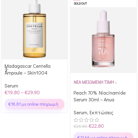
SOLD OUT
Madagascar Centella
Κέρδισε έως 299 Glow
Ampoule – Skin1004
Points!
Αγόρασε & κέρδισε 228
ΝΕΑ ΜΕΙΩΜΕΝΗ ΤΙΜΗ ↓
Serum
Glow Points!
€
19.80
–
€
29.90
Peach 70% Niacinamide
Serum 30ml – Anua
€
18.81
με online πληρωμή
Serum
,
Εκπτώσεις
€
22.80
€
26.80
€
21.66
με online πληρωμή