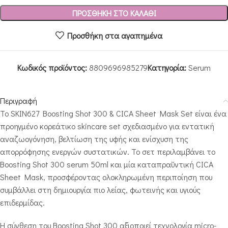
ΠΡΟΣΘΉΚΗ ΣΤΟ ΚΑΛΆΘΙ
Προσθήκη στα αγαπημένα
Κωδικός προϊόντος:
8809696985279
Κατηγορία:
Serum
Περιγραφή
Το SKIN627 Boosting Shot 300 & CICA Sheet Mask Set είναι ένα
προηγμένο κορεάτικο skincare set σχεδιασμένο για εντατική
αναζωογόνηση, βελτίωση της υφής και ενίσχυση της
απορρόφησης ενεργών συστατικών. Το σετ περιλαμβάνει το
Boosting Shot 300 serum 50ml και μία καταπραϋντική CICA
Sheet Mask, προσφέροντας ολοκληρωμένη περιποίηση που
συμβάλλει στη δημιουργία πιο λείας, φωτεινής και υγιούς
επιδερμίδας.
Η σύνθεση του Boosting Shot 300 αξιοποιεί τεχνολογία micro-