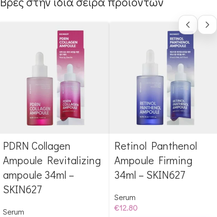
Βρες στην ίδια σειρά προϊόντων
PDRN Collagen
Retinol Panthenol
Αγόρασε & κέρδισε 128
Αγόρασε & κέρδισε 128
Glow Points!
Glow Points!
Ampoule Revitalizing
Ampoule Firming
ampoule 34ml –
34ml – SKIN627
SKIN627
Serum
€
12.80
Serum