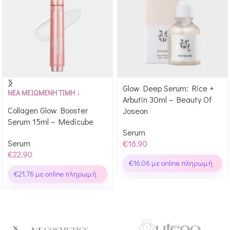
Glow Deep Serum: Rice +
Αγόρασε & κέρδισε 229
Αγόρασε & κέρδισε 169
ΝΕΑ ΜΕΙΩΜΕΝΗ ΤΙΜΗ ↓
Arbutin 30ml – Beauty Of
Glow Points!
Glow Points!
Collagen Glow Booster
Joseon
Serum 15ml – Medicube
Serum
Serum
€
16.90
€
22.90
€
16.06
με online πληρωμή
€
21.76
με online πληρωμή