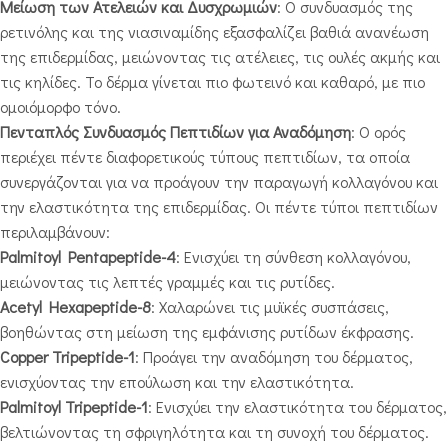
Μείωση των Ατελειών και Δυσχρωμιών
: Ο συνδυασμός της
ρετινόλης και της νιασιναμίδης εξασφαλίζει βαθιά ανανέωση
της επιδερμίδας, μειώνοντας τις ατέλειες, τις ουλές ακμής και
τις κηλίδες. Το δέρμα γίνεται πιο φωτεινό και καθαρό, με πιο
ομοιόμορφο τόνο.
Πενταπλός Συνδυασμός Πεπτιδίων για Αναδόμηση
: Ο ορός
περιέχει πέντε διαφορετικούς τύπους πεπτιδίων, τα οποία
συνεργάζονται για να προάγουν την παραγωγή κολλαγόνου και
την ελαστικότητα της επιδερμίδας. Οι πέντε τύποι πεπτιδίων
περιλαμβάνουν:
Palmitoyl Pentapeptide-4
: Ενισχύει τη σύνθεση κολλαγόνου,
μειώνοντας τις λεπτές γραμμές και τις ρυτίδες.
Acetyl Hexapeptide-8
: Χαλαρώνει τις μυϊκές συσπάσεις,
βοηθώντας στη μείωση της εμφάνισης ρυτίδων έκφρασης.
Copper Tripeptide-1
: Προάγει την αναδόμηση του δέρματος,
ενισχύοντας την επούλωση και την ελαστικότητα.
Palmitoyl Tripeptide-1
: Ενισχύει την ελαστικότητα του δέρματος,
βελτιώνοντας τη σφριγηλότητα και τη συνοχή του δέρματος.