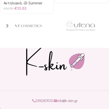
Αντηλιακά
,
🐚 Summer
€
10.63
€
12.50
2392307072
|
info@k-skin.gr