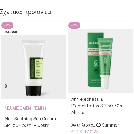
Σχετικά προϊόντα
-15%
-15%
SOLD OUT
Anti-Redness &
Αγόρασε & κέρδισε 179
Pigmentation SPF50 30ml –
Αγόρασε & κέρδισε 125
Glow Points!
ΝΕΑ ΜΕΙΩΜΕΝΗ ΤΙΜΗ ↓
Altruist
Glow Points!
Aloe Soothing Sun Cream
Αντηλιακά
,
🐚 Summer
SPF 50+ 50ml – Cosrx
€
15.22
€
17.90