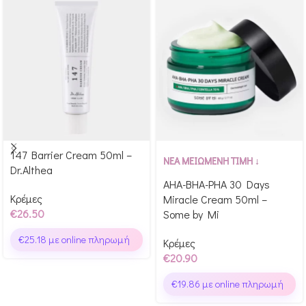
147 Barrier Cream 50ml –
Αγόρασε & κέρδισε 265
Αγόρασε & κέρδισε 209
ΝΕΑ ΜΕΙΩΜΕΝΗ ΤΙΜΗ ↓
Dr.Althea
Glow Points!
Glow Points!
AHA-BHA-PHA 30 Days
Κρέμες
Miracle Cream 50ml –
€
26.50
Some by Mi
€
25.18
με online πληρωμή
Κρέμες
€
20.90
€
19.86
με online πληρωμή