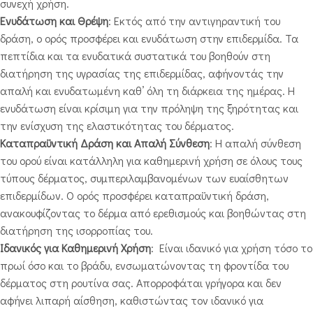
συνεχή χρήση.
Ενυδάτωση και Θρέψη
: Εκτός από την αντιγηραντική του
δράση, ο ορός προσφέρει και ενυδάτωση στην επιδερμίδα. Τα
πεπτίδια και τα ενυδατικά συστατικά του βοηθούν στη
διατήρηση της υγρασίας της επιδερμίδας, αφήνοντάς την
απαλή και ενυδατωμένη καθ’ όλη τη διάρκεια της ημέρας. Η
ενυδάτωση είναι κρίσιμη για την πρόληψη της ξηρότητας και
την ενίσχυση της ελαστικότητας του δέρματος.
Καταπραϋντική Δράση και Απαλή Σύνθεση
: Η απαλή σύνθεση
του ορού είναι κατάλληλη για καθημερινή χρήση σε όλους τους
τύπους δέρματος, συμπεριλαμβανομένων των ευαίσθητων
επιδερμίδων. Ο ορός προσφέρει καταπραϋντική δράση,
ανακουφίζοντας το δέρμα από ερεθισμούς και βοηθώντας στη
διατήρηση της ισορροπίας του.
Ιδανικός για Καθημερινή Χρήση
: Είναι ιδανικό για χρήση τόσο το
πρωί όσο και το βράδυ, ενσωματώνοντας τη φροντίδα του
δέρματος στη ρουτίνα σας. Απορροφάται γρήγορα και δεν
αφήνει λιπαρή αίσθηση, καθιστώντας τον ιδανικό για