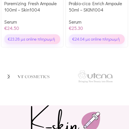
Poremizing Fresh Ampoule
Probio-cica Enrich Ampoule
Glow Points!
Glow Points!
100ml – Skin1004
50ml – SKIN1004
Serum
Serum
€
24.50
€
25.30
€
23.28
με online πληρωμή
€
24.04
με online πληρωμή