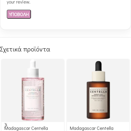
your review.
Σχετικά προϊόντα
Madagascar Centella
Madagascar Centella
Αγόρασε & κέρδισε 245
Αγόρασε & κέρδισε 253