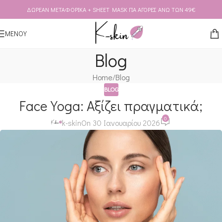
ΔΩΡΕΑΝ ΜΕΤΑΦΟΡΙΚΑ + SHEET MASK ΓΙΑ ΑΓΟΡΕΣ ΑΝΩ ΤΩΝ 49€
Skip to navigation
Skip to main content
ΜΕΝΟΥ
Blog
Home
Blog
BLOG
Face Yoga: Αξίζει πραγματικά;
0
k-skin
On 30 Ιανουαρίου 2026