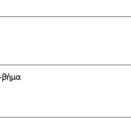
α-βήμα