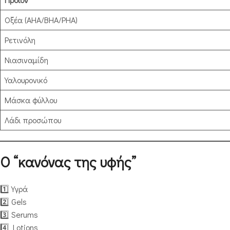
Οξέα (AHA/BHA/PHA)
Ρετινόλη
Νιασιναμίδη
Υαλουρονικό
Μάσκα φύλλου
Λάδι προσώπου
Ο “κανόνας της υφής”
1️⃣ Υγρά
2️⃣ Gels
3️⃣ Serums
4️⃣ Lotions