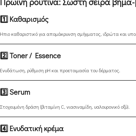
Πρωινή ρουτίνα: Σωστή σειρά βήμα
1️⃣ Καθαρισμός
Ήπιο καθαριστικό για απομάκρυνση σμήγματος, ιδρώτα και υπο
2️⃣ Toner / Essence
Ενυδάτωση, ρύθμιση pH και προετοιμασία του δέρματος.
3️⃣ Serum
Στοχευμένη δράση (βιταμίνη C, νιασιναμίδη, υαλουρονικό οξύ).
4️⃣ Ενυδατική κρέμα