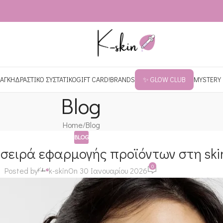
ΑΓΚΗ
ΔΡΑΣΤΙΚΟ ΣΥΣΤΑΤΙΚΟ
GIFT CARD!
BRANDS
✨ GLOW CLUB
MYSTERY
Blog
Home
Blog
BLOG
 σειρά εφαρμογής προϊόντων στη ski
0
Posted by
k-skin
On 30 Ιανουαρίου 2026