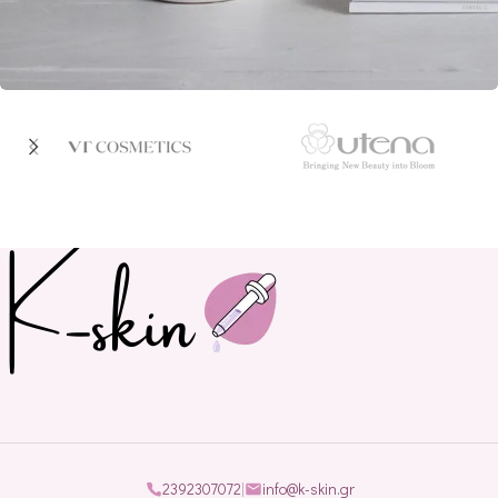
Potenti parturient parturie
Accessories
2392307072
|
info@k-skin.gr