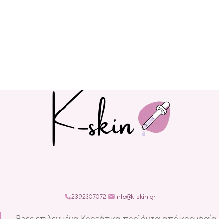
2392307072
|
info@k-skin.gr
Βρες επιλεγμένα Κορεάτικα προϊόντα από κορυφαία